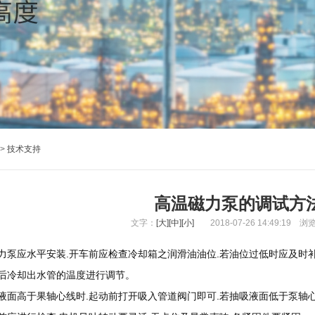
>
技术支持
高温磁力泵的调试方
文字：
[大]
[中]
[小]
2018-07-26 14:49:19
浏
应水平安装.开车前应检查冷却箱之润滑油油位.若油位过低时应及时补充
后冷却出水管的温度进行调节。
高于果轴心线时.起动前打开吸入管道阀门即可.若抽吸液面低于泵轴心