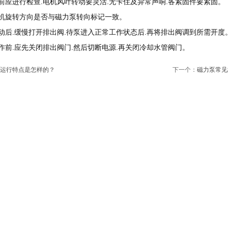
进行检查.电机风叶转动要灵活.无卡住及异常声响.各紧固件要紧固。
旋转方向是否与磁力泵转向标记一致。
.缓慢打开排出阀.待泵进入正常工作状态后.再将排出阀调到所需开度
.应先关闭排出阀门.然后切断电源.再关闭冷却水管阀门。
运行特点是怎样的？
下一个：
磁力泵常见